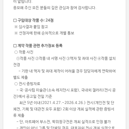
이 알립니다.
응모해 주신 모든 분들의 깊은 관심과 참여 감사합니다.
□ 구입대상 작품 수: 24점
※ 심사결과 붙임 참고
※
선정자에 한해 순차적으로 개별 통보
□ 계약 작품 관련 추가정보 등록
○ 작품 사진
①작품 사진 ②작품 내 서명 사진 ③액자 및 좌대 사진 ④작품 설치
전경
- 기한 내 액자 및 좌대 제작이 어려울 경우 담당자에게 연락하여
별도 제출
○ 전시 증빙자료
- 국·공사립 미술관(소속 레지던시 포함), 국내외 갤러리(전시 공
간)에서 공고일 전일 기준
최근 5년 이내
(2021.4.27.~2026.4.26.)
전시(개인전 및 단
체전, 기획 및 대관전 모두 포함) 2회 이상 개최 실적에 관한 증빙서
류 제출
- 단, 아트페어 부스전, 학위청구전은 개최 실적으로 인정 불가
- 개인이 아닌 그룹 및 단체일 경우, 대표자의 전시 개최 실적으로