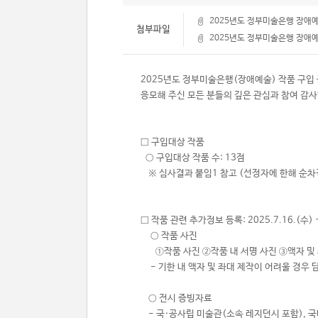
2025년도 정부미술은행 장애예
첨부파일
2025년도 정부미술은행 장애예
2025년도 정부미술은행(장애예술) 작품 구입
응모해 주신 모든 분들의 깊은 관심과 참여 감
□ 구입대상 작품
​ ○ 구입대상 작품 수: 13점
※ 심사결과 붙임1 참고 (선정자에 한해 순차
□ 작품 관련 추가정보 등록: 2025.7.16.(수) ~
○ 작품 사진
①작품 사진 ②작품 내 서명 사진 ③액자 및 
- 기한 내 액자 및 좌대 제작이 어려울 경우
○ 전시 증빙자료
- 국·공사립 미술관(소속 레지던시 포함),