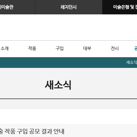
이미술관
레지던시
미술은행 및
소개
작품
구입
대부
전시
새소
새소식
 작품 구입 공모 결과 안내