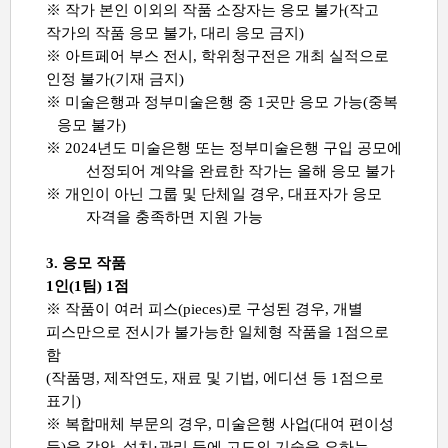
※
작가 본인 이외의 작품 소장자는 응모 불가
(
작고
작가의 작품 응모 불가
,
대리 응모 금지
)
※
아트페어 부스 전시
,
학위청구전은 개최 실적으로
인정 불가
(
기재 금지
)
※
미술은행과 정부미술은행 중
1
곳만
응모 가능
(
중복
응모 불가
)
※
2024
년도 미술은행 또는 정부미술은행 구입 공모에
선정되어 계약을 완료한 작가는 올해 응모 불가
※
개인이 아닌 그룹 및 단체일 경우
,
대표자가 응모
자격을 충족하면 지원 가능
3.
응모 작품
1
인
(1
팀
) 1
점
※
작품이 여러 피스
(pieces)
로 구성된 경우
,
개별
피스만으로 전시가 불가능한 일체형 작품을
1
점으로
함
(
작품명
,
제작연도
,
재료 및 기법
,
에디션 등 1점으로
표기
)
※
복합매체 부문의 경우
,
미술은행 사업
(
대여 편이성
등
)
을 감안
,
설치
·
관리 등에 고도의 기술을 요하는