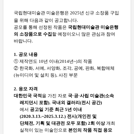
국립현대미술관 미술은행은
2025
년 신규 소장품 구입
을 위해 다음과 같이 공고합니다
.
공모를 통해 선정된 작품은
국립현대미술관 미술은행
의 소장품으로
수집
할 예정이오니 많은 관심과 참여
바랍니다
.
1.
공모 내용
①
제작연도
10
년 이내
(2014
년
~)
의 작품
②
한국화
,
서예
,
서양화
,
조각
,
공예
,
판화
,
복합매체
(
뉴미디어 및 설치 등
),
사진 부문
2.
응모 자격
대한민국 국적
을 가진 자로
국
·
공
·
사립 미술관
(
소속
레지던시 포함
)
,
국내외 갤러리
(
전시 공간
)
에서
공고일 기준 최근
5
년 이내
(2020.3.13.~2025.3.12.)
전시
(
개인전 및
단체전
,
기획 및 대관전
모두 포함
) 2
회 이상
개최
실적이 있는 미술인으로
본인의 작품 직접 응모