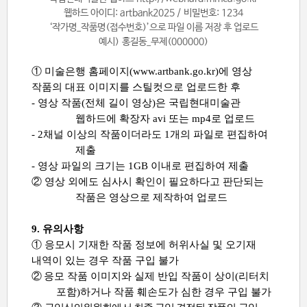
웹하드 아이디
: artbank2025 /
비밀번호
: 1234
‘
작가명
_
작품명
(
접수번호
)’
으로 파일 이름 저장 후 업로드
예시
)
홍길동
_
무제
(000000)
①
미술은행 홈페이지
(www.artbank.go.kr)
에 영상
작품의 대표 이미지를 스틸컷으로 업로드한 후
-
영상 작품
(
전체 길이 영상
)
은 국립현대미술관
웹하드에 확장자
avi
또는
mp4
로 업로드
- 2
채널 이상의 작품이더라도
1
개의 파일로 편집하여
제출
-
영상 파일의 크기는
1GB
이내로 편집하여 제출
②
영상 외에도 심사시 확인이 필요하다고 판단되는
작품은 영상으로 제작하여 업로드
9.
유의사항
①
응모시 기재한 작품 정보에 허위사실 및 오기재
내역이 있는 경우 작품 구입 불가
②
응모 작품 이미지와 실제 반입 작품이 상이
(
리터치
포함
)
하거나 작품 훼손도가 심한 경우 구입 불가