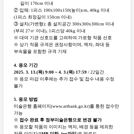
길이
170cm
이내
②
입체
: 1
피스
100x100x150(
높이
)cm, 40kg
이내
(1
피스 최장길이
150cm
이내
)
③
설치
(
가변형
):
총 설치공간
300x300x300cm
이내
(
부피
27
㎥
이내
), 1
피스당
40kg
이내
※
대여 기관 선호도를 고려하여 가로형 작품 선호
※
상기 작품 규격은 권장사항이며, 액자
,
좌대 등
부속물을 포함한 규격 기재
4.
응모 기간
2025. 3. 13.(목
) 9:00 ~ 4. 3.(목
) 17:59
/ 22
일간
※
응모 마감 이후에는 추가 접수 및 접수 내용 수정
불가
5.
응모 방법
미술은행 홈페이지
(www.artbank.go.kr)
를 통한 접수만
가능
※
접수 완료 후 정부미술은행으로 변경 불가
※
응모할 작품의 이미지는 액자
,
배경 등을 제외한
작품 이미지
(
1MB
이하
, jpg
파일
)
로 업로드