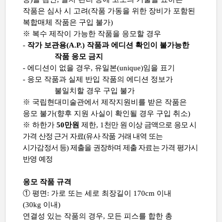
작품은 심사 시 고려
(
작품 가동을 위한 장비가 포함된
복합매체 작품은 구입 불가
)
※
복수 제작이 가능한 작품을 응모할 경우
-
작가 보관용
(A.P.)
작품과 에디션 확인이 불가능한
작품 응모 금지
-
에디션이 없을 경우
,
유일본
(unique)
임을 표기
-
응모 작품과 실제 반입 작품의 에디션 정보가
불일치할 경우 구입 불가
※
국립현대미술관에서 제작지원비를 받은 작품은
응모 불가
(
향후 지원 사실이 확인될 경우 구입 취소
)
※
하한가
50
만원
제한
, 1
천만 원 이상 금액으로 응모 시
가격 산정 근거 자료
(
유사 작품 거래 내역 또는
시가감정서 등
)
제출을 권장하며 제출 자료는 가격 평가시
반영 예정
응모 작품 규격
①
평면
:
가로 또는 세로 최장길이
170cm
이내
(30kg
이내
)
연결성 있는 작품의 경우
,
모든 피스를 합한 총