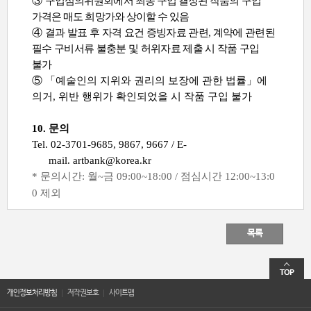
③
구입심의위원회에서 최종 구입 결정된 작품의 구입
가격은 매도 희망가와 상이할 수 있음
④
결과 발표 후 자격 요건 증빙자료 관련
,
계약에 관련된
필수 구비서류 불충분 및 허위자료 제출 시 작품 구입
불가
⑤ 「
예술인의 지위와 권리의 보장에 관한 법률
」
에
의거
,
위반 행위가 확인되었을 시 작품 구입 불가
10.
문의
Tel. 02-3701-9685, 9867, 9667 / E-
mail.
artbank@korea.kr
*
문의시간
:
월
~
금
09:00~18:00 /
점심시간
12:00~13:0
0
제외
목록
개인정보처리방침
저작권보호
사이트맵